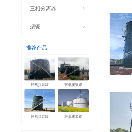
三相分离器
搪瓷
推荐产品
环氧拼装罐
环氧拼装罐
环氧拼装罐
环氧拼装罐