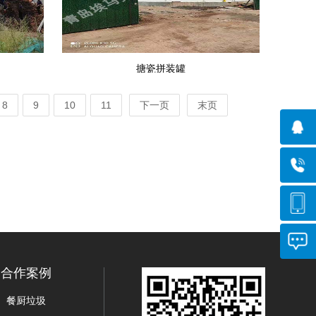
搪瓷拼装罐
8
9
10
11
下一页
末页
合作案例
餐厨垃圾