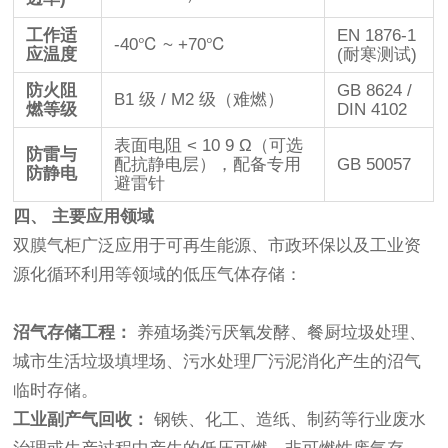
工作适
EN 1876-1
-40℃ ~ +70℃
应温度
(耐寒测试)
防火阻
GB 8624 /
B1 级 / M2 级（难燃）
燃等级
DIN 4102
表面电阻
< 10 9 Ω
（可选
防雷与
配抗静电层），配备专用
GB 50057
防静电
避雷针
四、 主要应用领域
双膜气柜广泛应用于可再生能源、市政环保以及工业资
源化循环利用等领域的低压气体存储：
沼气存储工程：
养殖场粪污厌氧发酵、餐厨垃圾处理、
城市生活垃圾填埋场、污水处理厂污泥消化产生的沼气
临时存储。
工业副产气回收：
钢铁、化工、造纸、制药等行业废水