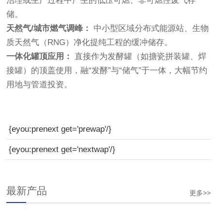
治理或生产过程中产生的低压可燃、非可燃性废气存
储。
天然气/城市燃气调峰：
中小型区域分布式能源站、生物
质天然气（RNG）净化提纯工程的缓冲储存。
一体化罐顶应用：
直接作为发酵罐（如搪瓷拼装罐、焊
接罐）的顶盖使用，融“发酵”与“储气”于一体，大幅节约
用地与管道投资。
{eyou:prenext get='prewap'/}
{eyou:prenext get='nextwap'/}
最新产品
更多>>