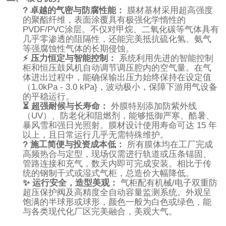
?️ 卓越的气密与防腐性能：
膜材基材采用超高强度
的聚酯纤维，表面涂覆具有极强化学惰性的
PVDF/PVC涂层。不仅对甲烷、二氧化碳等气体具有
几乎零渗透的阻隔性，还能完美抵抗硫化氢、氨气
等强腐蚀性气体的长期侵蚀。
⚡ 压力恒定与智能控制：
系统利用先进的智能控制
柜和恒压鼓风机自动调节调压腔内的空气量。在气
体进出过程中，能确保输出压力始终保持在设定值
（
1.0kPa - 3.0 kPa}
，波动极小，保障下游用气设备
的平稳运行。
⏳ 超强耐候与长寿命：
外膜特别添加防紫外线
（UV）、防老化和阻燃剂，能够抵御严寒、酷暑、
暴风雪和强日光照射。膜材设计使用寿命可达 15 年
以上，且日常运行几乎无需特殊维护。
? 施工简便与投资成本低：
所有膜体均在工厂完成
高频热合与定型，现场仅需进行轨道或压条锚固、
管路连接和充气，数天内即可完成安装。相比于传
统的钢制干式或湿式气柜，总造价大幅降低。
✨ 运行安全，造型美观：
气柜配有机械/电子双重防
超压保护阀及高精度全自动容量监测系统。外观呈
饱满的半球形或球形，颜色一般为白色或绿色，能
与各类现代化厂区完美融合，美观大气。