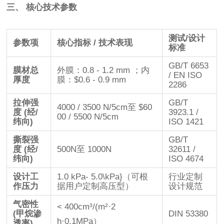
三、 核心技术参数
测试/设计
参数项
核心指标 / 技术表现
标准
GB/T 6653
膜材总
外膜：
0.8 - 1.2 mm
；内
/ EN ISO
厚度
膜：
$0.6 - 0.9 mm
2286
拉伸强
GB/T
4000 / 3500 N/5cm
至
$60
度 (经/
3923.1 /
00 / 5500 N/5cm
纬向)
ISO 1421
撕裂强
GB/T
度 (经/
500N
至
1000N
32611 /
纬向)
ISO 4674
设计工
1.0 kPa- 5.0\kPa}
（可根
行业定制
作压力
据用户定制高压型）
设计规范
气密性
< 400cm³/(m²·2
(甲烷渗
DIN 53380
h·0.1MPa）
透率)