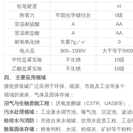
铅笔硬度
H
附着力
牢固化学键结合
0级
室温耐硫酸
A
AA
室温耐盐酸
A
AA
耐氢氧化钠
失重7g／㎡
0
电火花
900--1500V
大于等于5000
中性盐雾实验
不生锈
10级
乙酸盐雾实验
不生锈
10级
四、 主要应用领域
搪瓷拼装罐广泛应用于环保、能源、市政及工业等多个
领域的液体、气体及固体存储：
沼气与生物质能工程：
厌氧发酵罐（CSTR、UASB等
污水处理领域：
工业废水调节池、曝气池、沉淀池、渗滤液
给排水与消防：
市政自来水储罐、饮用水提质工程、工业
散装固体存储：
粮食饲料、水泥、粉煤灰、矿砂等干粉料