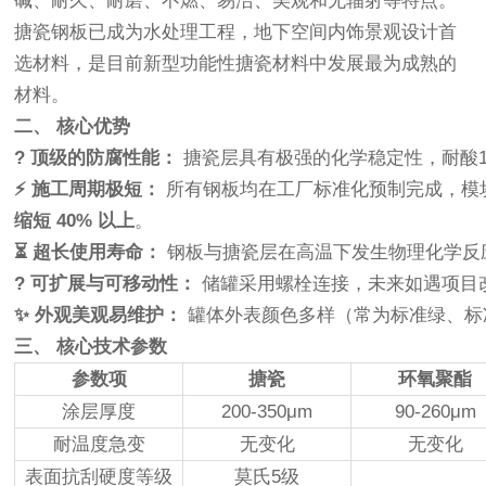
碱、耐久、耐磨、不燃、易洁、美观和无辐射等特点。
搪瓷钢板已成为水处理工程，地下空间内饰景观设计首
选材料，是目前新型功能性搪瓷材料中发展最为成熟的
材料。
二、 核心优势
? 顶级的防腐性能：
搪瓷层具有极强的化学稳定性，耐酸
⚡ 施工周期极短：
所有钢板均在工厂标准化预制完成，模
缩短 40% 以上
。
⏳ 超长使用寿命：
钢板与搪瓷层在高温下发生物理化学反
? 可扩展与可移动性：
储罐采用螺栓连接，未来如遇项目
✨ 外观美观易维护：
罐体外表颜色多样（常为标准绿、标
三、 核心技术参数
参数项
搪瓷
环氧聚酯
涂层厚度
200-350μm
90-260μm
耐温度急变
无变化
无变化
表面抗刮硬度等级
莫氏5级