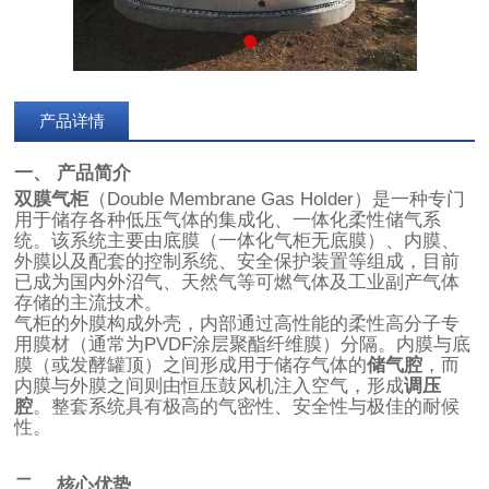
产品详情
一、 产品简介
双膜气柜
（Double Membrane Gas Holder）是一种专门
用于储存各种低压气体的集成化、一体化柔性储气系
统。该系统主要由底膜（一体化气柜无底膜）、内膜、
外膜以及配套的控制系统、安全保护装置等组成，目前
已成为国内外沼气、天然气等可燃气体及工业副产气体
存储的主流技术。
气柜的外膜构成外壳，内部通过高性能的柔性高分子专
用膜材（通常为PVDF涂层聚酯纤维膜）分隔。内膜与底
膜（或发酵罐顶）之间形成用于储存气体的
储气腔
，而
内膜与外膜之间则由恒压鼓风机注入空气，形成
调压
腔
。整套系统具有极高的气密性、安全性与极佳的耐候
性。
二、 核心优势