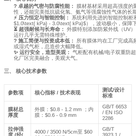
?️ 卓越的气密与防腐性能：
膜材基材采用超高强度的聚
性，还能完美抵抗硫化氢、氨气等强腐蚀性气体的长
⚡ 压力恒定与智能控制：
系统利用先进的智能控制柜
$1.0\text{ kPa} - 3.0\text{ kPa}$
），波动极小，保障
⏳ 超强耐候与长寿命：
外膜特别添加防紫外线（UV）
运行几乎无需特殊维护。
? 施工简便与投资成本低：
所有膜体均在工厂完成高
或湿式气柜，总造价大幅降低。
✨ 运行安全，造型美观：
气柜配有机械/电子双重防
化厂区完美融合，美观大气。
三、 核心技术参数
测试/设计
参数项
核心指标 / 技术表现
标准
GB/T 6653
膜材总
外膜：
$0.8 - 1.2 mm
；内
/ EN ISO
厚度
膜：
$0.6 - 0.9 mm
2286
拉伸强
GB/T
4000 / 3500 N/5cm
至
$60
度 (经/
3923.1 /